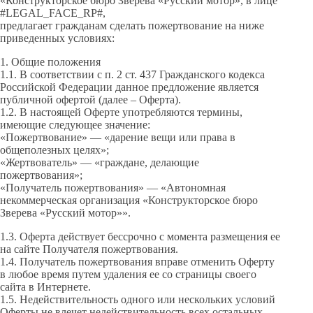
«Конструкторское бюро Зверева «Русский мотор», в лице
#LEGAL_FACE_RP#,
предлагает гражданам сделать пожертвование на ниже
приведенных условиях:
1. Общие положения
1.1. В соответствии с п. 2 ст. 437 Гражданского кодекса
Российской Федерации данное предложение является
публичной офертой (далее – Оферта).
1.2. В настоящей Оферте употребляются термины,
имеющие следующее значение:
«Пожертвование» — «дарение вещи или права в
общеполезных целях»;
«Жертвователь» — «граждане, делающие
пожертвования»;
«Получатель пожертвования» — «Автономная
некоммерческая организация «Конструкторское бюро
Зверева «Русский мотор»».
1.3. Оферта действует бессрочно с момента размещения ее
на сайте Получателя пожертвования.
1.4. Получатель пожертвования вправе отменить Оферту
в любое время путем удаления ее со страницы своего
сайта в Интернете.
1.5. Недействительность одного или нескольких условий
Оферты не влечет недействительность всех остальных